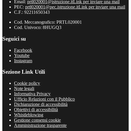
Email:
prtl020001@istruzione.it
Link per inviare una mail
PEC:
prtl020001@pec.istruzione.it
Link per inviare una mail
C.F.: 92211650343
Cod. Meccanografico: PRTL020001
Cod. Univoco: 8HUGQ3
Seguici su
Facebook
Youtube
Instagram
Sezione Link Utili
Cookie policy
Note legali
Informativa Privacy
Ufficio Relazioni con il Pubblico
Dichiarazione di accessibilità
Obiettivi di accessibilità
Whistleblowing
Gestione consensi cookie
Amministrazione trasparente