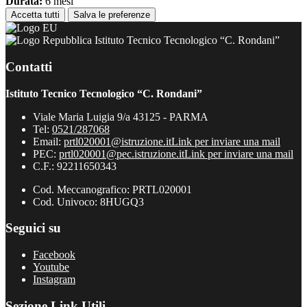
Durata:
6 mesi
Accetta tutti
Salva le preferenze
Istituto Tecnico Tecnologico “C. Rondani”
Contatti
Istituto Tecnico Tecnologico “C. Rondani”
Viale Maria Luigia 9/a 43125 - PARMA
Tel:
0521/287068
Email:
prtl020001@istruzione.it
Link per inviare una mail
PEC:
prtl020001@pec.istruzione.it
Link per inviare una mail
C.F.: 92211650343
Cod. Meccanografico: PRTL020001
Cod. Univoco: 8HUGQ3
Seguici su
Facebook
Youtube
Instagram
Sezione Link Utili