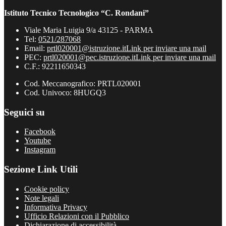
Istituto Tecnico Tecnologico “C. Rondani”
Viale Maria Luigia 9/a 43125 - PARMA
Tel:
0521/287068
Email:
prtl020001@istruzione.it
Link per inviare una mail
PEC:
prtl020001@pec.istruzione.it
Link per inviare una mail
C.F.: 92211650343
Cod. Meccanografico: PRTL020001
Cod. Univoco: 8HUGQ3
Seguici su
Facebook
Youtube
Instagram
Sezione Link Utili
Cookie policy
Note legali
Informativa Privacy
Ufficio Relazioni con il Pubblico
Dichiarazione di accessibilità