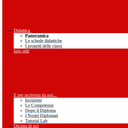
Didattica
Panoramica
Le schede didattiche
I progetti delle classi
Info utili
E per iscriversi da noi...
Iscrizioni
Le Competenze
Dopo il Diploma
I Nostri Diplomati
Tutorial Lab
Dicono di noi