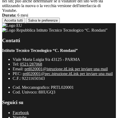
nei siti; può anche determinare se il visitatore del sito web sta
utilizzando la nuova o la vecchia versione dell'interfaccia di
Youtube.
Durata:
6 mesi
Accetta tutti
Salva le preferenze
Istituto Tecnico Tecnologico “C. Rondani”
Contatti
Istituto Tecnico Tecnologico “C. Rondani”
Viale Maria Luigia 9/a 43125 - PARMA
Tel:
0521/287068
Email:
prtl020001@istruzione.it
Link per inviare una mail
PEC:
prtl020001@pec.istruzione.it
Link per inviare una mail
C.F.: 92211650343
Cod. Meccanografico: PRTL020001
Cod. Univoco: 8HUGQ3
Seguici su
Facebook
Youtube