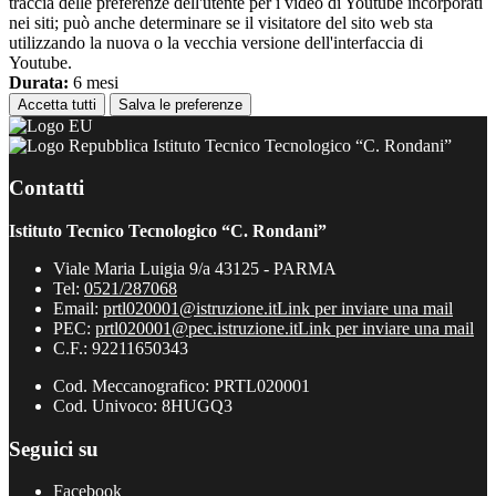
traccia delle preferenze dell'utente per i video di Youtube incorporati
nei siti; può anche determinare se il visitatore del sito web sta
utilizzando la nuova o la vecchia versione dell'interfaccia di
Youtube.
Durata:
6 mesi
Accetta tutti
Salva le preferenze
Istituto Tecnico Tecnologico “C. Rondani”
Contatti
Istituto Tecnico Tecnologico “C. Rondani”
Viale Maria Luigia 9/a 43125 - PARMA
Tel:
0521/287068
Email:
prtl020001@istruzione.it
Link per inviare una mail
PEC:
prtl020001@pec.istruzione.it
Link per inviare una mail
C.F.: 92211650343
Cod. Meccanografico: PRTL020001
Cod. Univoco: 8HUGQ3
Seguici su
Facebook