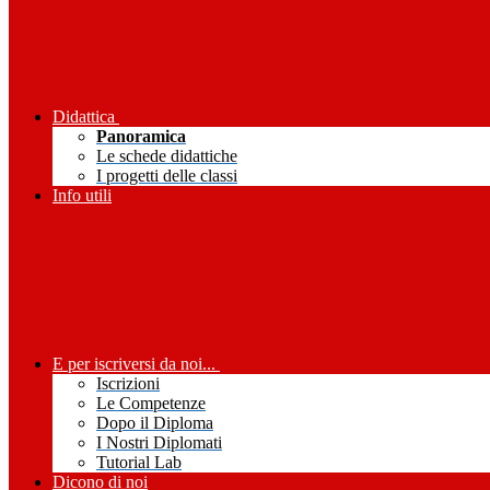
Didattica
Panoramica
Le schede didattiche
I progetti delle classi
Info utili
E per iscriversi da noi...
Iscrizioni
Le Competenze
Dopo il Diploma
I Nostri Diplomati
Tutorial Lab
Dicono di noi