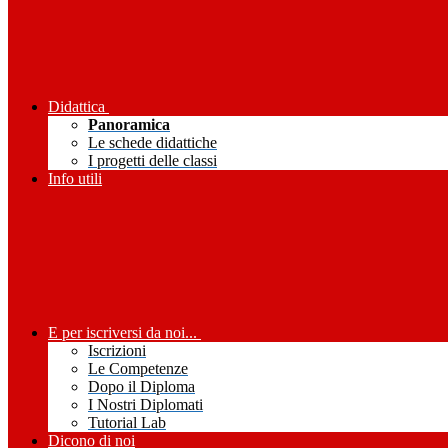
Didattica
Panoramica
Le schede didattiche
I progetti delle classi
Info utili
E per iscriversi da noi...
Iscrizioni
Le Competenze
Dopo il Diploma
I Nostri Diplomati
Tutorial Lab
Dicono di noi