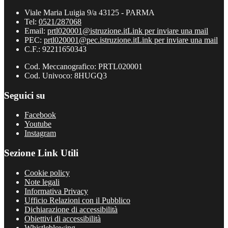
Viale Maria Luigia 9/a 43125 - PARMA
Tel:
0521/287068
Email:
prtl020001@istruzione.it
Link per inviare una mail
PEC:
prtl020001@pec.istruzione.it
Link per inviare una mail
C.F.: 92211650343
Cod. Meccanografico: PRTL020001
Cod. Univoco: 8HUGQ3
Seguici su
Facebook
Youtube
Instagram
Sezione Link Utili
Cookie policy
Note legali
Informativa Privacy
Ufficio Relazioni con il Pubblico
Dichiarazione di accessibilità
Obiettivi di accessibilità
Whistleblowing