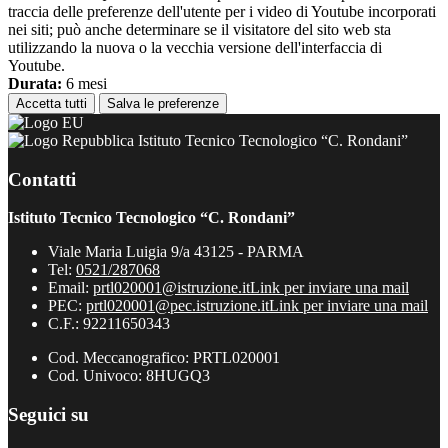
traccia delle preferenze dell'utente per i video di Youtube incorporati
nei siti; può anche determinare se il visitatore del sito web sta
utilizzando la nuova o la vecchia versione dell'interfaccia di
Youtube.
Durata:
6 mesi
Accetta tutti
Salva le preferenze
Istituto Tecnico Tecnologico “C. Rondani”
Contatti
Istituto Tecnico Tecnologico “C. Rondani”
Viale Maria Luigia 9/a 43125 - PARMA
Tel:
0521/287068
Email:
prtl020001@istruzione.it
Link per inviare una mail
PEC:
prtl020001@pec.istruzione.it
Link per inviare una mail
C.F.: 92211650343
Cod. Meccanografico: PRTL020001
Cod. Univoco: 8HUGQ3
Seguici su