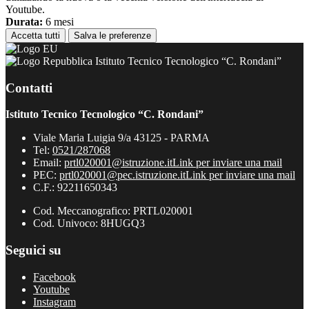
Youtube.
Durata:
6 mesi
Accetta tutti
Salva le preferenze
Istituto Tecnico Tecnologico “C. Rondani”
Contatti
Istituto Tecnico Tecnologico “C. Rondani”
Viale Maria Luigia 9/a 43125 - PARMA
Tel:
0521/287068
Email:
prtl020001@istruzione.it
Link per inviare una mail
PEC:
prtl020001@pec.istruzione.it
Link per inviare una mail
C.F.: 92211650343
Cod. Meccanografico: PRTL020001
Cod. Univoco: 8HUGQ3
Seguici su
Facebook
Youtube
Instagram