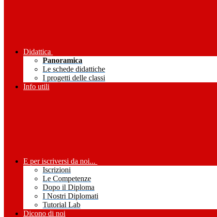
Didattica
Panoramica
Le schede didattiche
I progetti delle classi
Info utili
E per iscriversi da noi...
Iscrizioni
Le Competenze
Dopo il Diploma
I Nostri Diplomati
Tutorial Lab
Dicono di noi