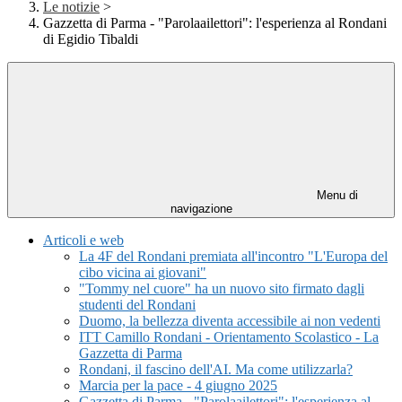
Le notizie
>
Gazzetta di Parma - "Parolaailettori": l'esperienza al Rondani
di Egidio Tibaldi
Menu di
navigazione
Articoli e web
La 4F del Rondani premiata all'incontro "L'Europa del
cibo vicina ai giovani"
"Tommy nel cuore" ha un nuovo sito firmato dagli
studenti del Rondani
Duomo, la bellezza diventa accessibile ai non vedenti
ITT Camillo Rondani - Orientamento Scolastico - La
Gazzetta di Parma
Rondani, il fascino dell'AI. Ma come utilizzarla?
Marcia per la pace - 4 giugno 2025
Gazzetta di Parma - "Parolaailettori": l'esperienza al