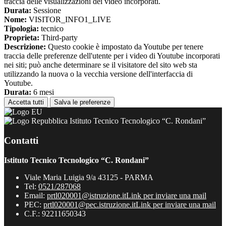
traccia delle visualizzazioni dei video incorporati.
Durata:
Sessione
Nome:
VISITOR_INFO1_LIVE
Tipologia:
tecnico
Proprieta:
Third-party
Descrizione:
Questo cookie è impostato da Youtube per tenere
traccia delle preferenze dell'utente per i video di Youtube incorporati
nei siti; può anche determinare se il visitatore del sito web sta
utilizzando la nuova o la vecchia versione dell'interfaccia di
Youtube.
Durata:
6 mesi
Accetta tutti
Salva le preferenze
Istituto Tecnico Tecnologico “C. Rondani”
Contatti
Istituto Tecnico Tecnologico “C. Rondani”
Viale Maria Luigia 9/a 43125 - PARMA
Tel:
0521/287068
Email:
prtl020001@istruzione.it
Link per inviare una mail
PEC:
prtl020001@pec.istruzione.it
Link per inviare una mail
C.F.: 92211650343