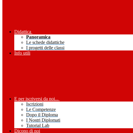
Didattica
Panoramica
Le schede didattiche
I progetti delle classi
Info utili
E per iscriversi da noi...
Iscrizioni
Le Competenze
Dopo il Diploma
I Nostri Diplomati
Tutorial Lab
Dicono di noi