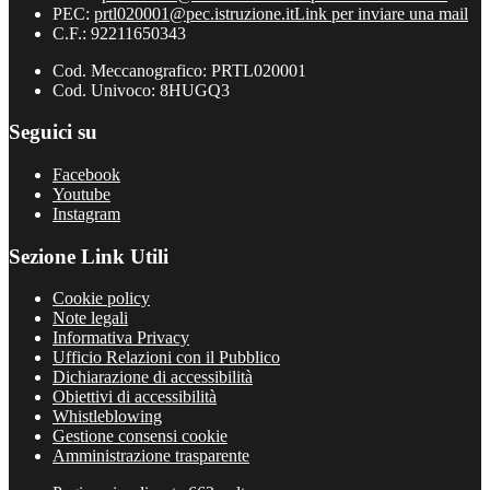
PEC:
prtl020001@pec.istruzione.it
Link per inviare una mail
C.F.: 92211650343
Cod. Meccanografico: PRTL020001
Cod. Univoco: 8HUGQ3
Seguici su
Facebook
Youtube
Instagram
Sezione Link Utili
Cookie policy
Note legali
Informativa Privacy
Ufficio Relazioni con il Pubblico
Dichiarazione di accessibilità
Obiettivi di accessibilità
Whistleblowing
Gestione consensi cookie
Amministrazione trasparente