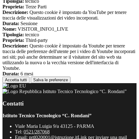
Tipologia:
tecnico
Proprieta:
Terze Parti
Descrizione:
Questo cookie è impostato da YouTube per tenere
traccia delle visualizzazioni dei video incorporati.
Durata:
Sessione
Nome:
VISITOR_INFO1_LIVE
Tipologia:
tecnico
Proprieta:
Third-party
Descrizione:
Questo cookie è impostato da Youtube per tenere
traccia delle preferenze dell'utente per i video di Youtube incorporati
nei siti; può anche determinare se il visitatore del sito web sta
utilizzando la nuova o la vecchia versione dell'interfaccia di
Youtube.
Durata:
6 mesi
Accetta tutti
Salva le preferenze
Istituto Tecnico Tecnologico “C. Rondani”
Contatti
Istituto Tecnico Tecnologico “C. Rondani”
Viale Maria Luigia 9/a 43125 - PARMA
Tel:
0521/287068
Email:
prtl020001@istruzione.it
Link per inviare una mail