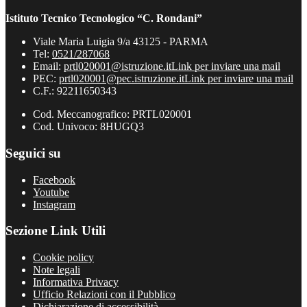
Istituto Tecnico Tecnologico “C. Rondani”
Viale Maria Luigia 9/a 43125 - PARMA
Tel:
0521/287068
Email:
prtl020001@istruzione.it
Link per inviare una mail
PEC:
prtl020001@pec.istruzione.it
Link per inviare una mail
C.F.: 92211650343
Cod. Meccanografico: PRTL020001
Cod. Univoco: 8HUGQ3
Seguici su
Facebook
Youtube
Instagram
Sezione Link Utili
Cookie policy
Note legali
Informativa Privacy
Ufficio Relazioni con il Pubblico
Dichiarazione di accessibilità