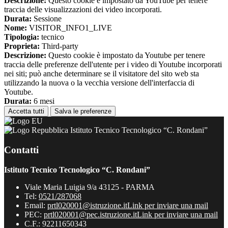
Descrizione:
Questo cookie è impostato da YouTube per tenere
traccia delle visualizzazioni dei video incorporati.
Durata:
Sessione
Nome:
VISITOR_INFO1_LIVE
Tipologia:
tecnico
Proprieta:
Third-party
Descrizione:
Questo cookie è impostato da Youtube per tenere
traccia delle preferenze dell'utente per i video di Youtube incorporati
nei siti; può anche determinare se il visitatore del sito web sta
utilizzando la nuova o la vecchia versione dell'interfaccia di
Youtube.
Durata:
6 mesi
Accetta tutti
Salva le preferenze
Istituto Tecnico Tecnologico “C. Rondani”
Contatti
Istituto Tecnico Tecnologico “C. Rondani”
Viale Maria Luigia 9/a 43125 - PARMA
Tel:
0521/287068
Email:
prtl020001@istruzione.it
Link per inviare una mail
PEC:
prtl020001@pec.istruzione.it
Link per inviare una mail
C.F.: 92211650343