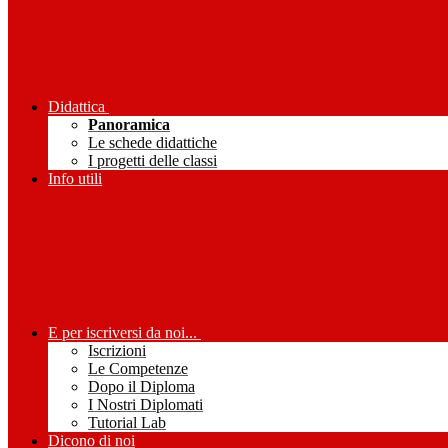
Didattica
Panoramica
Le schede didattiche
I progetti delle classi
Info utili
E per iscriversi da noi...
Iscrizioni
Le Competenze
Dopo il Diploma
I Nostri Diplomati
Tutorial Lab
Dicono di noi