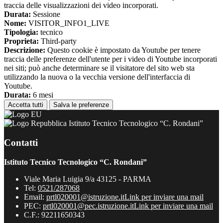
traccia delle visualizzazioni dei video incorporati.
Durata:
Sessione
Nome:
VISITOR_INFO1_LIVE
Tipologia:
tecnico
Proprieta:
Third-party
Descrizione:
Questo cookie è impostato da Youtube per tenere
traccia delle preferenze dell'utente per i video di Youtube incorporati
nei siti; può anche determinare se il visitatore del sito web sta
utilizzando la nuova o la vecchia versione dell'interfaccia di
Youtube.
Durata:
6 mesi
Accetta tutti
Salva le preferenze
Istituto Tecnico Tecnologico “C. Rondani”
Contatti
Istituto Tecnico Tecnologico “C. Rondani”
Viale Maria Luigia 9/a 43125 - PARMA
Tel:
0521/287068
Email:
prtl020001@istruzione.it
Link per inviare una mail
PEC:
prtl020001@pec.istruzione.it
Link per inviare una mail
C.F.: 92211650343