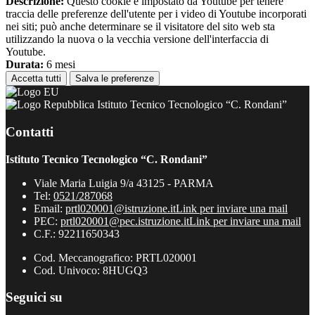
Descrizione:
Questo cookie è impostato da Youtube per tenere
traccia delle preferenze dell'utente per i video di Youtube incorporati
nei siti; può anche determinare se il visitatore del sito web sta
utilizzando la nuova o la vecchia versione dell'interfaccia di
Youtube.
Durata:
6 mesi
Accetta tutti
Salva le preferenze
Istituto Tecnico Tecnologico “C. Rondani”
Contatti
Istituto Tecnico Tecnologico “C. Rondani”
Viale Maria Luigia 9/a 43125 - PARMA
Tel:
0521/287068
Email:
prtl020001@istruzione.it
Link per inviare una mail
PEC:
prtl020001@pec.istruzione.it
Link per inviare una mail
C.F.: 92211650343
Cod. Meccanografico: PRTL020001
Cod. Univoco: 8HUGQ3
Seguici su