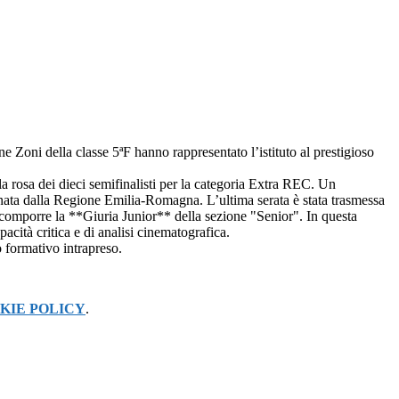
e Zoni della classe 5ªF hanno rappresentato l’istituto al prestigioso
la rosa dei dieci semifinalisti per la categoria Extra REC. Un
cinata dalla Regione Emilia-Romagna. L’ultima serata è stata trasmessa
er comporre la **Giuria Junior** della sezione "Senior". In questa
acità critica e di analisi cinematografica.
o formativo intrapreso.
KIE POLICY
.