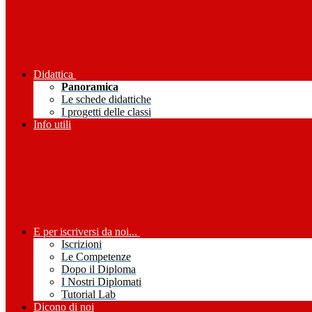
Didattica
Panoramica
Le schede didattiche
I progetti delle classi
Info utili
E per iscriversi da noi...
Iscrizioni
Le Competenze
Dopo il Diploma
I Nostri Diplomati
Tutorial Lab
Dicono di noi