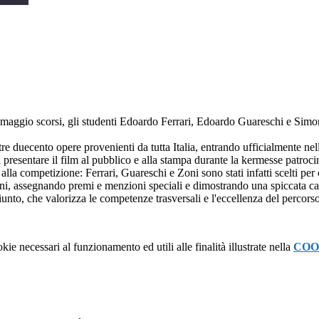
0 maggio scorsi, gli studenti Edoardo Ferrari, Edoardo Guareschi e Simon
re duecento opere provenienti da tutta Italia, entrando ufficialmente nel
i presentare il film al pubblico e alla stampa durante la kermesse patro
alla competizione: Ferrari, Guareschi e Zoni sono stati infatti scelti p
anni, assegnando premi e menzioni speciali e dimostrando una spiccata cap
iunto, che valorizza le competenze trasversali e l'eccellenza del percors
kie necessari al funzionamento ed utili alle finalità illustrate nella
COO