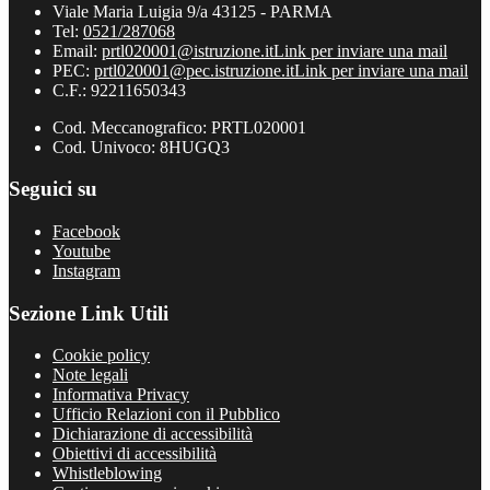
Viale Maria Luigia 9/a 43125 - PARMA
Tel:
0521/287068
Email:
prtl020001@istruzione.it
Link per inviare una mail
PEC:
prtl020001@pec.istruzione.it
Link per inviare una mail
C.F.: 92211650343
Cod. Meccanografico: PRTL020001
Cod. Univoco: 8HUGQ3
Seguici su
Facebook
Youtube
Instagram
Sezione Link Utili
Cookie policy
Note legali
Informativa Privacy
Ufficio Relazioni con il Pubblico
Dichiarazione di accessibilità
Obiettivi di accessibilità
Whistleblowing