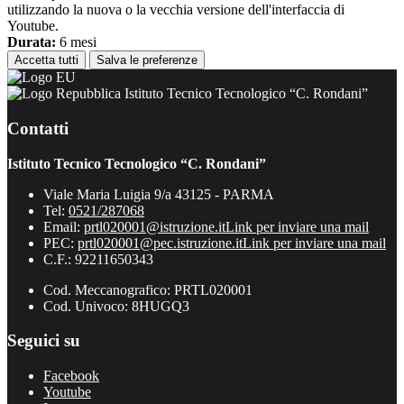
utilizzando la nuova o la vecchia versione dell'interfaccia di
Youtube.
Durata:
6 mesi
Accetta tutti
Salva le preferenze
Istituto Tecnico Tecnologico “C. Rondani”
Contatti
Istituto Tecnico Tecnologico “C. Rondani”
Viale Maria Luigia 9/a 43125 - PARMA
Tel:
0521/287068
Email:
prtl020001@istruzione.it
Link per inviare una mail
PEC:
prtl020001@pec.istruzione.it
Link per inviare una mail
C.F.: 92211650343
Cod. Meccanografico: PRTL020001
Cod. Univoco: 8HUGQ3
Seguici su
Facebook
Youtube