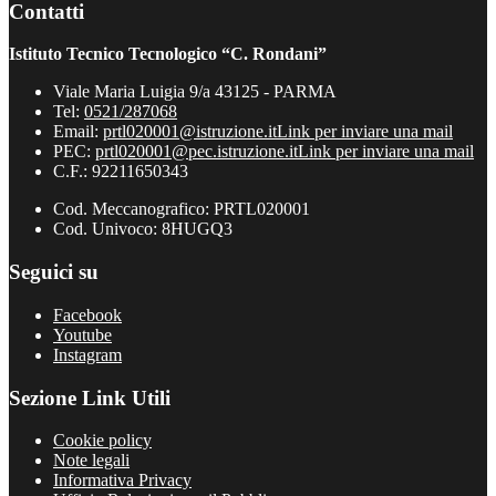
Contatti
Istituto Tecnico Tecnologico “C. Rondani”
Viale Maria Luigia 9/a 43125 - PARMA
Tel:
0521/287068
Email:
prtl020001@istruzione.it
Link per inviare una mail
PEC:
prtl020001@pec.istruzione.it
Link per inviare una mail
C.F.: 92211650343
Cod. Meccanografico: PRTL020001
Cod. Univoco: 8HUGQ3
Seguici su
Facebook
Youtube
Instagram
Sezione Link Utili
Cookie policy
Note legali
Informativa Privacy