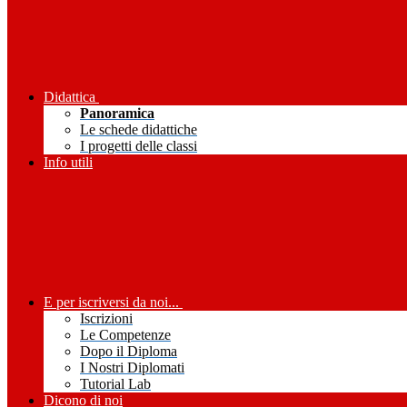
Didattica
Panoramica
Le schede didattiche
I progetti delle classi
Info utili
E per iscriversi da noi...
Iscrizioni
Le Competenze
Dopo il Diploma
I Nostri Diplomati
Tutorial Lab
Dicono di noi