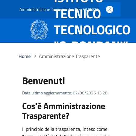
TECNICO
Amministrazione Trasparente Dlgs 33/2013
TECNOLOGICO
"C. RONDANI"
- PARMA
Home
/
Amministrazione Trasparente
Benvenuti
Data ultimo aggiornamento: 07/08/2026 13:28
Cos'è Amministrazione
Trasparente?
Il principio della trasparenza, inteso come