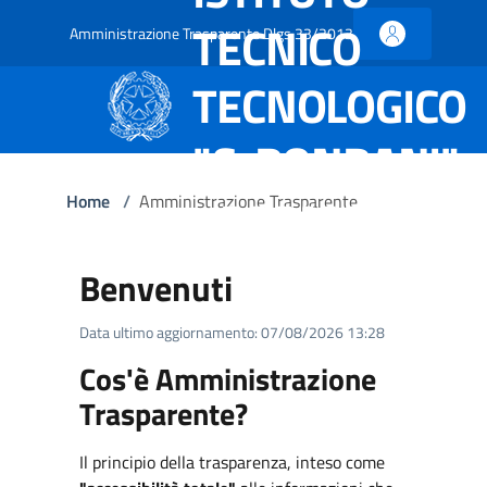
TECNICO
Amministrazione Trasparente Dlgs 33/2013
TECNOLOGICO
"C. RONDANI"
- PARMA
Home
/
Amministrazione Trasparente
Benvenuti
Data ultimo aggiornamento: 07/08/2026 13:28
Cos'è Amministrazione
Trasparente?
Il principio della trasparenza, inteso come