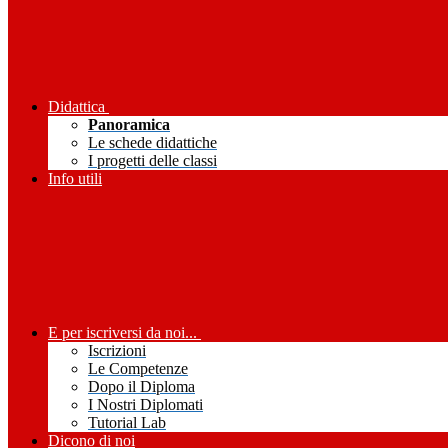
Didattica
Panoramica
Le schede didattiche
I progetti delle classi
Info utili
E per iscriversi da noi...
Iscrizioni
Le Competenze
Dopo il Diploma
I Nostri Diplomati
Tutorial Lab
Dicono di noi